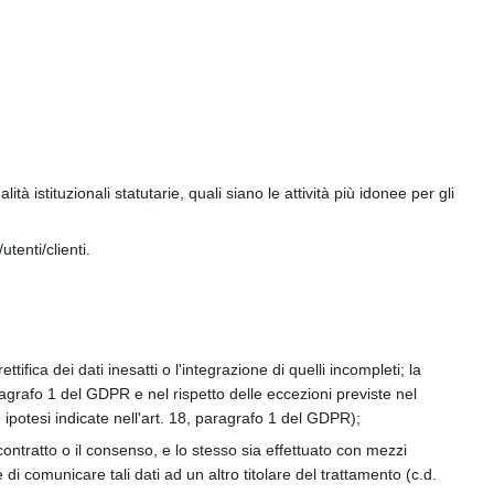
 istituzionali statutarie, quali siano le attività più idonee per gli
tenti/clienti.
ttifica dei dati inesatti o l'integrazione di quelli incompleti; la
aragrafo 1 del GDPR e nel rispetto delle eccezioni previste nel
e ipotesi indicate nell'art. 18, paragrafo 1 del GDPR);
l contratto o il consenso, e lo stesso sia effettuato con mezzi
 di comunicare tali dati ad un altro titolare del trattamento (c.d.