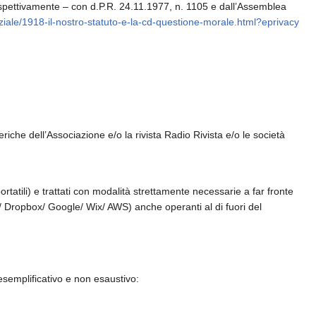
rispettivamente – con d.P.R. 24.11.1977, n. 1105 e dall’Assemblea
nziale/1918-il-nostro-statuto-e-la-cd-questione-morale.html?eprivacy
eriche dell’Associazione e/o la rivista Radio Rivista e/o le società
portatili) e trattati con modalità strettamente necessarie a far fronte
imp/ Dropbox/ Google/ Wix/ AWS) anche operanti al di fuori del
 esemplificativo e non esaustivo: