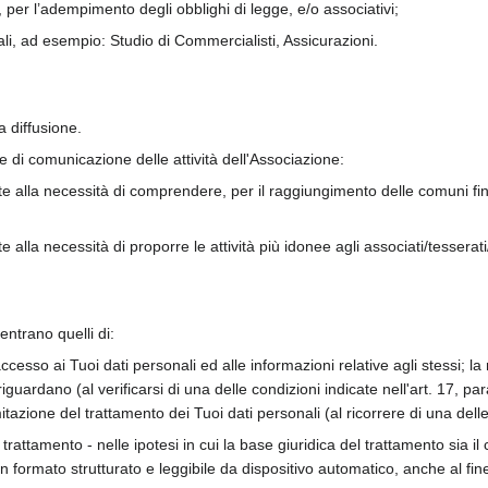
, per l’adempimento degli obblighi di legge, e/o associativi;
ali, ad esempio: Studio di Commercialisti, Assicurazioni.
a diffusione.
 e di comunicazione delle attività dell'Associazione:
alla necessità di comprendere, per il raggiungimento delle comuni finalità
alla necessità di proporre le attività più idonee agli associati/tesserati/u
ientrano quelli di:
ccesso ai Tuoi dati personali ed alle informazioni relative agli stessi; la re
riguardano (al verificarsi di una delle condizioni indicate nell'art. 17, p
mitazione del trattamento dei Tuoi dati personali (al ricorrere di una dell
 trattamento - nelle ipotesi in cui la base giuridica del trattamento sia i
un formato strutturato e leggibile da dispositivo automatico, anche al fine