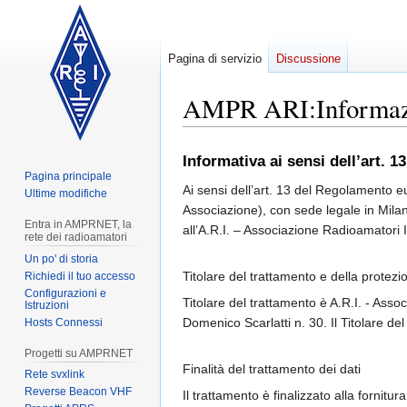
Pagina di servizio
Discussione
AMPR ARI
:
Informaz
Vai
Vai
Informativa ai sensi dell’art.
alla
alla
Pagina principale
Ai sensi dell’art. 13 del Regolamento eu
navigazione
ricerca
Ultime modifiche
Associazione), con sede legale in Milano,
Entra in AMPRNET, la
all’A.R.I. – Associazione Radioamatori 
rete dei radioamatori
Un po' di storia
Titolare del trattamento e della protezi
Richiedi il tuo accesso
Configurazioni e
Titolare del trattamento è A.R.I. - Asso
Istruzioni
Domenico Scarlatti n. 30. Il Titolare d
Hosts Connessi
Progetti su AMPRNET
Finalità del trattamento dei dati
Rete svxlink
Reverse Beacon VHF
Il trattamento è finalizzato alla fornitu