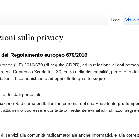
Leggi
Visuali
ioni sulla privacy
 13 del Regolamento europeo 679/2016
ropeo (UE) 2016/679 (di seguito GDPR), ed in relazione ai dati personali
 Via Domenico Scarlatti n. 30, entra nella disponibilità, per effetto dell
Italiani, Ti comunichiamo ad ogni effetto quanto segue:
one dei dati personali
ciazione Radioamatori Italiani, in persona del suo Presidente pro tempore
el trattamento può essere contattato mediante e-mail all’indirizzo: segre
ra di servizi alla comunità radioamatoriale anche informatici, e alla corr