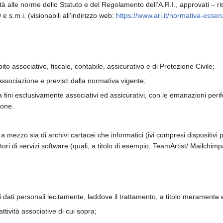
à alle norme dello Statuto e del Regolamento dell’A.R.I., approvati – 
e s.m.i. (visionabili all’indirizzo web:
https://www.ari.it/normativa-esse
ito associativo, fiscale, contabile, assicurativo e di Protezione Civile;
’Associazione e previsti dalla normativa vigente;
a fini esclusivamente associativi ed assicurativi, con le emanazioni perif
ione.
 a mezzo sia di archivi cartacei che informatici (ivi compresi dispositivi 
nitori di servizi software (quali, a titolo di esempio, TeamArtist/ Mailch
uoi dati personali lecitamente, laddove il trattamento, a titolo meramente
ttività associative di cui sopra;