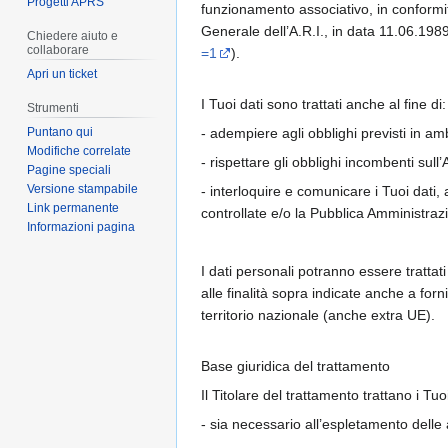
Progetti APRS
funzionamento associativo, in conformit
Generale dell’A.R.I., in data 11.06.1989 
Chiedere aiuto e
collaborare
=1
).
Apri un ticket
I Tuoi dati sono trattati anche al fine di:
Strumenti
- adempiere agli obblighi previsti in amb
Puntano qui
Modifiche correlate
- rispettare gli obblighi incombenti sull
Pagine speciali
Versione stampabile
- interloquire e comunicare i Tuoi dati, 
Link permanente
controllate e/o la Pubblica Amministraz
Informazioni pagina
I dati personali potranno essere trattati
alle finalità sopra indicate anche a for
territorio nazionale (anche extra UE).
Base giuridica del trattamento
Il Titolare del trattamento trattano i T
- sia necessario all’espletamento delle a