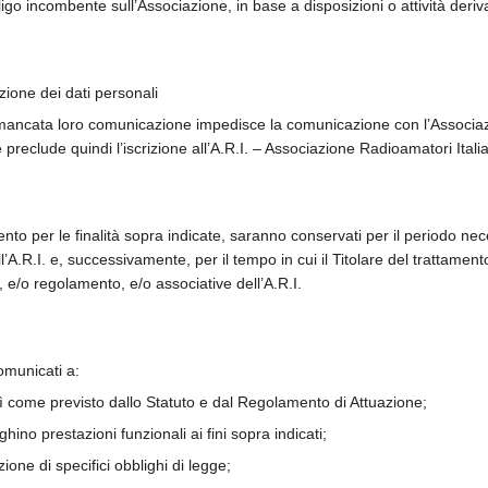
go incombente sull’Associazione, in base a disposizioni o attività deri
one dei dati personali
 mancata loro comunicazione impedisce la comunicazione con l’Associazion
 preclude quindi l’iscrizione all’A.R.I. – Associazione Radioamatori Italia
ento per le finalità sopra indicate, saranno conservati per il periodo nece
l’A.R.I. e, successivamente, per il tempo in cui il Titolare del trattament
, e/o regolamento, e/o associative dell’A.R.I.
omunicati a:
così come previsto dallo Statuto e dal Regolamento di Attuazione;
oghino prestazioni funzionali ai fini sopra indicati;
ione di specifici obblighi di legge;