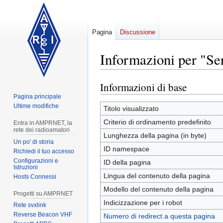
Pagina
Discussione
Informazioni per "Ser
Informazioni di base
Vai
Vai
alla
alla
Pagina principale
Ultime modifiche
navigazione
ricerca
Titolo visualizzato
Criterio di ordinamento predefinito
Entra in AMPRNET, la
rete dei radioamatori
Lunghezza della pagina (in byte)
Un po' di storia
ID namespace
Richiedi il tuo accesso
Configurazioni e
ID della pagina
Istruzioni
Lingua del contenuto della pagina
Hosts Connessi
Modello del contenuto della pagina
Progetti su AMPRNET
Indicizzazione per i robot
Rete svxlink
Reverse Beacon VHF
Numero di redirect a questa pagina